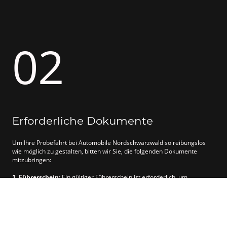
02
Erforderliche Dokumente
Um Ihre Probefahrt bei Automobile Nordschwarzwald so reibungslos
wie möglich zu gestalten, bitten wir Sie, die folgenden Dokumente
mitzubringen:
1. Führerschein:
Ein gültiger Führerschein ist erforderlich, um
sicherzustellen, dass Sie das Fahrzeug fahren dürfen.
2. Personalausweis oder Reisepass:
Zur Identifikation benötigen wir
einen gültigen Personalausweis oder Reisepass.
Bitte stellen Sie sicher, dass Sie diese Dokumente am Tag Ihrer